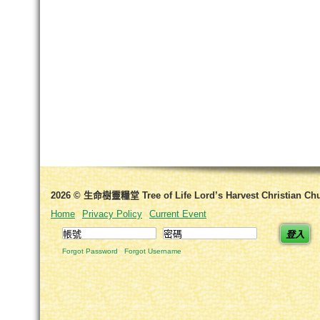
2026 © 生命樹靈糧堂 Tree of Life Lord’s Harvest Christian Ch
Home
Privacy Policy
Current Event
登入
Forgot Password
Forgot Username