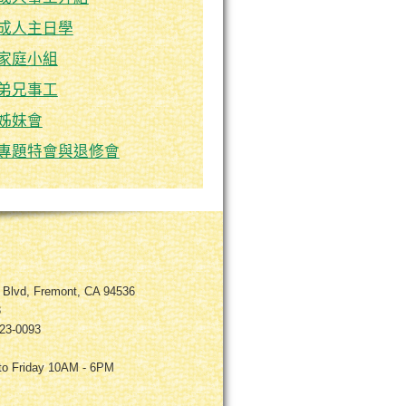
成人主日學
家庭小組
弟兄事工
姊妹會
專題特會與退修會
a Blvd, Fremont, CA 94536
3
823-0093
 to Friday 10AM - 6PM