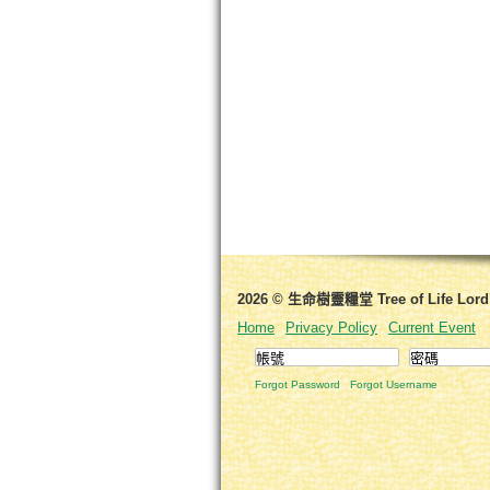
2026 © 生命樹靈糧堂 Tree of Life Lord’s
Home
Privacy Policy
Current Event
Forgot Password
Forgot Username