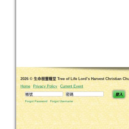
2026 © 生命樹靈糧堂 Tree of Life Lord’s Harvest Christian Ch
Home
Privacy Policy
Current Event
登入
Forgot Password
Forgot Username