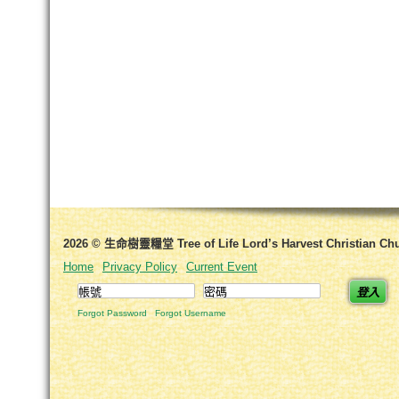
2026 © 生命樹靈糧堂 Tree of Life Lord’s Harvest Christian Ch
Home
Privacy Policy
Current Event
登入
Forgot Password
Forgot Username