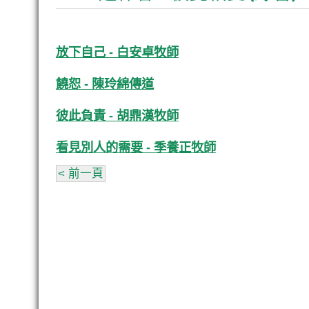
放下自己 - 白安卓牧師
饒恕 - 陳玲綿傳道
彼此負責 - 胡鼎漢牧師
看見別人的需要 - 季養正牧師
< 前一頁