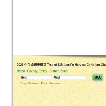
2026 © 生命樹靈糧堂 Tree of Life Lord’s Harvest Christian Ch
Home
Privacy Policy
Current Event
登入
Forgot Password
Forgot Username