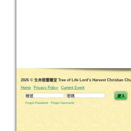
2026 © 生命樹靈糧堂 Tree of Life Lord’s Harvest Christian Ch
Home
Privacy Policy
Current Event
登入
Forgot Password
Forgot Username