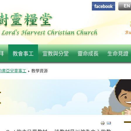
拜
教會事工
宣教與分堂
靈命成長
生命見證
約書亞兒童事工
教學資源