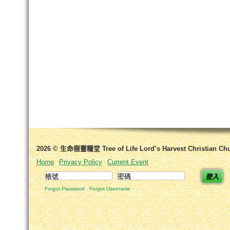
2026 © 生命樹靈糧堂 Tree of Life Lord’s Harvest Christian Ch
Home
Privacy Policy
Current Event
登入
Forgot Password
Forgot Username