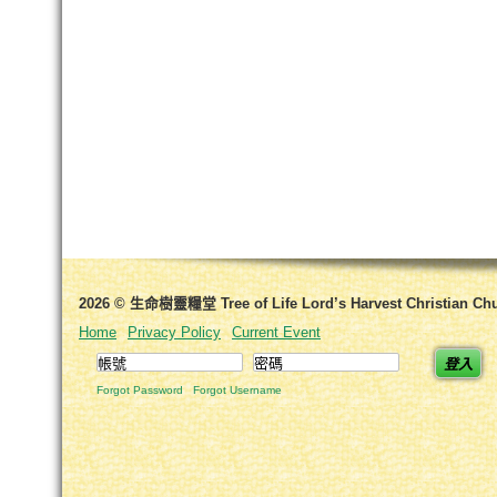
2026 © 生命樹靈糧堂 Tree of Life Lord’s Harvest Christian Ch
Home
Privacy Policy
Current Event
登入
Forgot Password
Forgot Username