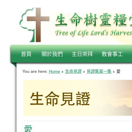
首頁
關於我們
主日崇拜
教會事工
You are here:
Home
生命見證
見證集第一集
愛
愛