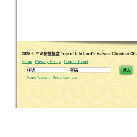
2026 © 生命樹靈糧堂 Tree of Life Lord’s Harvest Christian Ch
Home
Privacy Policy
Current Event
登入
Forgot Password
Forgot Username