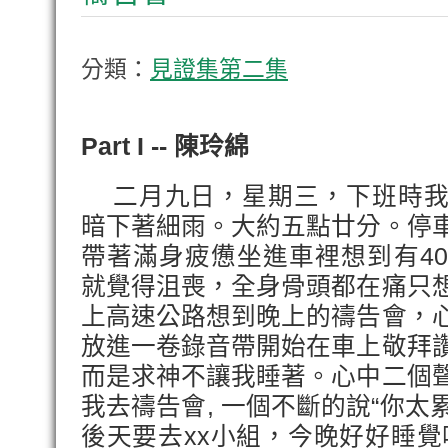
分類：
見證集第二集
Part I -- 陳玲綿
二月九日，星期三，下班時我
暗下著細雨。大約五點廿分。停
帶著滿身疲憊坐進車裡想到有4
就覺得沮喪，全身骨頭都在痛只
上高速公路想到晚上的禱告會，
放進一卷錄音帶開始在車上敬拜
而是求神不讓我睡著。心中二個
我去禱告會, 一個不斷的說“你太
後天要去xx小組，今晚好好睡覺