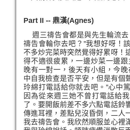
Part II -- 鼎漢
(Agnes)
週三禱告會都是與先生輪流去
禱告會輪你去吧？”我想好呀！
不多炒完菜時突然覺得好累呀！
得不適很疲累，一邊炒菜一邊跟
晚有一對一，後天有小組，今晚
中自我檢查是否平安，但是有個聲
玲綿打電話給你就去吧。”心中
因為從來週三她不曾打電話給我
了。要開飯前差不多六點電話鈴
傳進耳裡，差點兒沒昏倒，二人
我去禱告會。我欣然順服並心裡