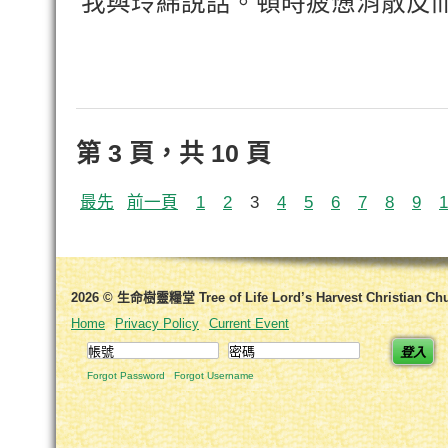
我與玲綿說話。頓時疲憊消散反
第 3 頁，共 10 頁
最先
前一頁
1
2
3
4
5
6
7
8
9
1
2026 © 生命樹靈糧堂 Tree of Life Lord’s Harvest Christian Ch
Home
Privacy Policy
Current Event
登入
Forgot Password
Forgot Username