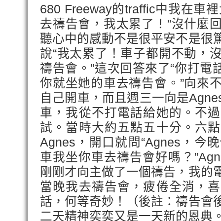
680 Freeway的traffic中
去禱告會，我太累了！”沒什麼
聽心中的感動不是很平安不是很
說“我太累了！車子都開不動，
禱告會。”這次回答來了“你打電話
你就坐她的車去禱告會。”向來
自己開車，而且週三一向是Agn
車，我從不打電話給她的。不過
試。當時大約五點五十分。六點
Agnes，開口就問“Agnes，
車我坐你車去禱告會好嗎？”Ag
剛剛才向主做了一個禱告，我的
當晚我去禱告會，疲倦全消，喜
話，何等奇妙！（後註：禱告會
二天精神奕奕又是一天新的恩典