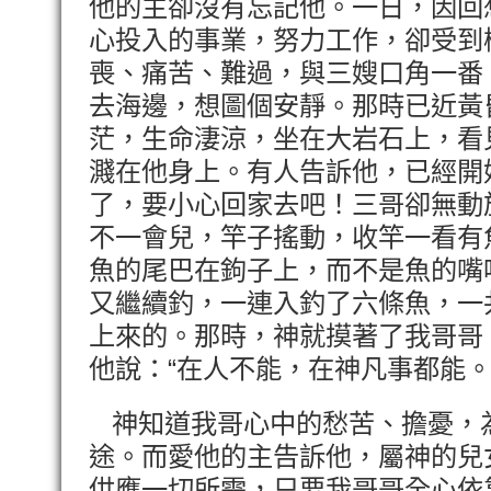
他的主卻沒有忘記他。一日，因回
心投入的事業，努力工作，卻受到
喪、痛苦、難過，與三嫂口角一番
去海邊，想圖個安靜。那時已近黃
茫，生命淒涼，坐在大岩石上，看
濺在他身上。有人告訴他，已經開
了，要小心回家去吧！三哥卻無動
不一會兒，竿子搖動，收竿一看有
魚的尾巴在鉤子上，而不是魚的嘴
又繼續釣，一連入釣了六條魚，一
上來的。那時，神就摸著了我哥哥
他說：“在人不能，在神凡事都能。
神知道我哥心中的愁苦、擔憂，
途。而愛他的主告訴他，屬神的兒
供應一切所需，只要我哥哥全心依