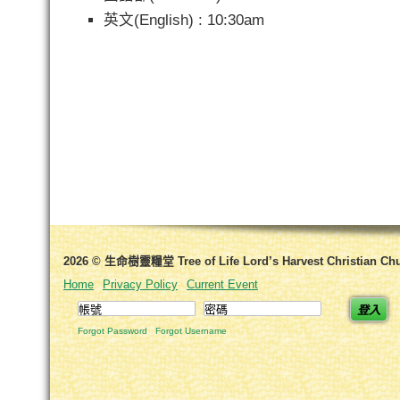
英文(English) : 10:30am   
2026 © 生命樹靈糧堂 Tree of Life Lord’s Harvest Christian Ch
Home
Privacy Policy
Current Event
登入
Forgot Password
Forgot Username